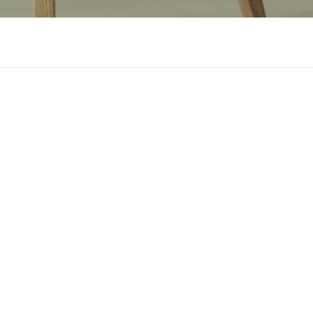
しください。
検
索